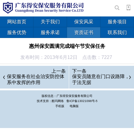
网站首页
关于我们
保安风采
服务项目
服务优势
服务承诺
资质证书
联系我们
惠州保安圆满完成端午节安保任务
发布时间：2013年6月12日 点击数：7227
今年的端午节节，惠州市惠阳区举办了划龙舟、花会、灯展
上一条
下一条
等形式多样的庆祝活动。惠州市保安服务总公司根据公安分局部
保安服务在社会治安防控体
保安员随意在门口设路障，
系中发挥的作用
于法无据
署，参加了有关活动的安保工作并圆满完成任务。
农历五月初五，气温骤降， 给安保工作带来很大困难。但
版权信息：广东得安保安服务有限公司
为了端午节日活动的万无一丈，公 司领导亲力亲为，提前到各
技术支持：酷玛网络
鲁ICP备13021098号-5
手机版
电脑版
执勤点实地调查，有针对性地制定了急预案。两天的活动中，公
司总出动保安员100余人次。 在龙舟活动现场，保安员一方向积
很疏导人群，一方向还要保护灯具安全，在暴雨中展现了保安员