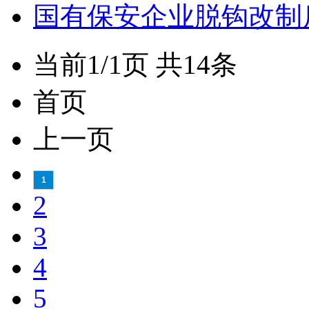
国有保安企业脱钩改制
当前1/1页 共14条
首页
上一页
1
2
3
4
5