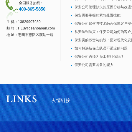
全国服务热线：
保安公司管理缺失的原因分析与改进
400-865-5850
保安需要掌握的紧急处置技能
手 机：
13829907980
保安公司如何与技术融合保障客户安
邮 箱：
HLB@deanbaoan.com
地 址：惠州市惠阳区演达一路
保安员的职责与挑战：面对现代化安
如何解决新保安队员不适应的问题
保安公司必须为员工买社保吗？
保安公司需要具备的能力
友情链接